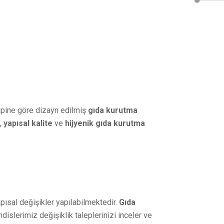
tipine göre dizayn edilmiş
gıda kurutma
k
,
yapısal kalite
ve
hijyenik gıda kurutma
ısal değişikler yapılabilmektedir.
Gıda
islerimiz değişiklik taleplerinizi inceler ve