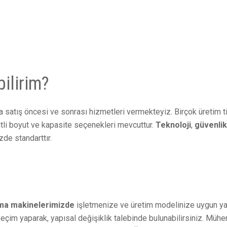
bilirim?
a satış öncesi ve sonrası hizmetleri vermekteyiz. Birçok üretim 
çeşitli boyut ve kapasite seçenekleri mevcuttur.
Teknoloji
,
güvenli
zde standarttır.
tma makinelerimizde
işletmenize ve üretim modelinize uygun yap
im yaparak, yapısal değişiklik talebinde bulunabilirsiniz. Mühend