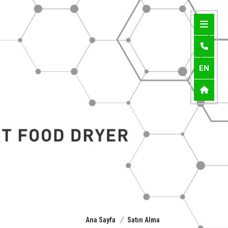
EN
/
Ana Sayfa
Satın Alma