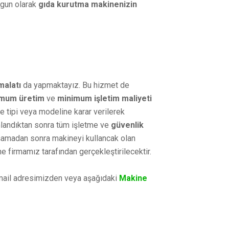
ygun olarak
gıda kurutma makinenizin
malatı
da yapmaktayız. Bu hizmet de
mum üretim
ve
minimum işletim maliyeti
ne tipi veya modeline karar verilerek
landıktan sonra tüm işletme ve
güvenlik
aşamadan sonra makineyi kullancak olan
ine firmamız tarafından gerçekleştirilecektir.
ail adresimizden veya aşağıdaki
Makine