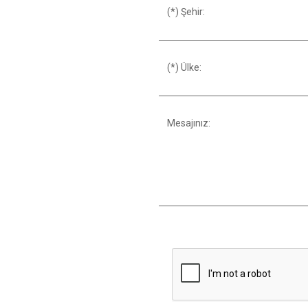
(*) Şehir:
(*) Ülke:
Mesajınız: