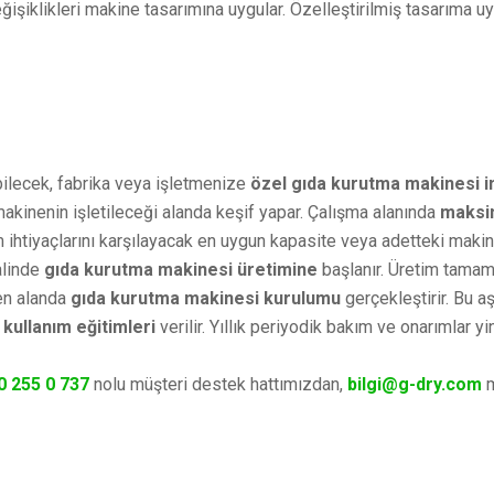
ğişiklikleri makine tasarımına uygular. Özelleştirilmiş tasarıma u
ilecek, fabrika veya işletmenize
özel gıda kurutma makinesi i
akinenin işletileceği alanda keşif yapar. Çalışma alanında
maksi
tim ihtiyaçlarını karşılayacak en uygun kapasite veya adetteki maki
halinde
gıda kurutma makinesi üretimine
başlanır. Üretim tamam
en alanda
gıda kurutma makinesi kurulumu
gerçekleştirir. Bu 
kullanım eğitimleri
verilir. Yıllık periyodik bakım ve onarımlar y
0 255 0 737
nolu müşteri destek hattımızdan,
bilgi@g-dry.com
m